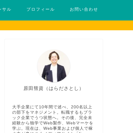
ンサル
プロフィール
お問い合わせ
原田彗資（はらださとし）
大手企業にて10年間で述べ、200名以上
の部下をマネジメント。転職するもブラ
ック企業でうつ状態へ。その後、完全未
経験から独学でWeb製作、Webマーケを
学ぶ。現在は、Web事業および個人で稼