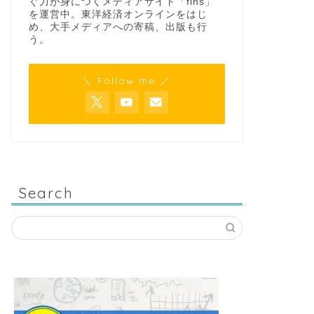
ぐ力が身につくメディアサイト「fins」
を運営中。東洋経済オンラインをはじ
め、大手メディアへの寄稿、出版も行
う。
＼ Follow me ／
Search