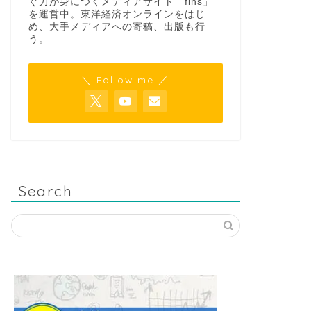
ぐ力が身につくメディアサイト「fins」
を運営中。東洋経済オンラインをはじ
め、大手メディアへの寄稿、出版も行
う。
＼ Follow me ／
Search