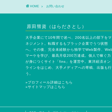
HOME
お問い合わせ
原田彗資（はらださとし）
大手企業にて10年間で述べ、200名以上の部下をマ
ネジメント。転職するもブラック企業でうつ状態
へ。その後、完全未経験から独学でWeb製作、We
マーケを学び、最高月収200万達成。個人で稼ぐ力
が身につくサイト「fins」を運営中。東洋経済オン
ラインをはじめ、大手メディアへの寄稿、出版も行
う。
»プロフィール詳細はこちら
»サイトマップはこちら