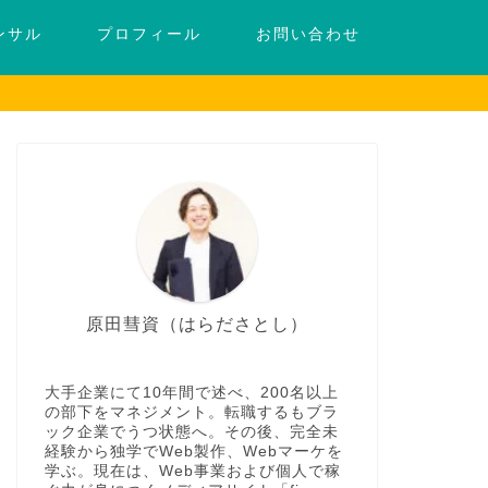
ンサル
プロフィール
お問い合わせ
原田彗資（はらださとし）
大手企業にて10年間で述べ、200名以上
の部下をマネジメント。転職するもブラ
ック企業でうつ状態へ。その後、完全未
経験から独学でWeb製作、Webマーケを
学ぶ。現在は、Web事業および個人で稼