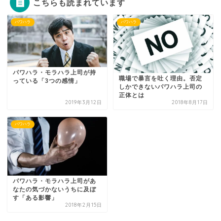
こちらも読まれています
パワハラ
パワハラ
パワハラ・モラハラ上司が持
職場で暴言を吐く理由。否定
っている「3つの感情」
しかできないパワハラ上司の
正体とは
2019年3月12日
2018年8月17日
パワハラ
パワハラ・モラハラ上司があ
なたの気づかないうちに及ぼ
す「ある影響」
2018年2月15日