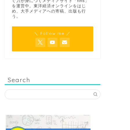
ぐ力が身につくメディアサイト「fins」
を運営中。東洋経済オンラインをはじ
め、大手メディアへの寄稿、出版も行
う。
＼ Follow me ／
Search