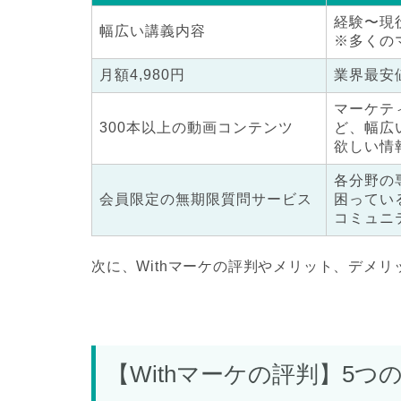
経験〜現
幅広い講義内容
※多くの
月額4,980円
業界最安
マーケテ
300本以上の動画コンテンツ
ど、幅広
欲しい情
各分野の
会員限定の無期限質問サービス
困ってい
コミュニ
次に、Withマーケの評判やメリット、デメ
【Withマーケの評判】5つ