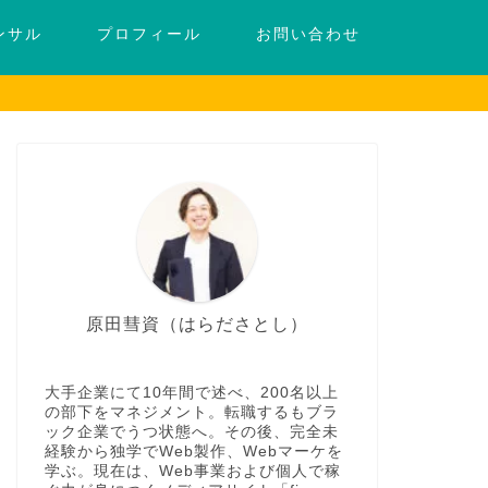
ンサル
プロフィール
お問い合わせ
原田彗資（はらださとし）
大手企業にて10年間で述べ、200名以上
の部下をマネジメント。転職するもブラ
ック企業でうつ状態へ。その後、完全未
経験から独学でWeb製作、Webマーケを
学ぶ。現在は、Web事業および個人で稼