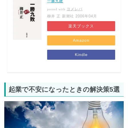
一勝九敗
ヨメレバ
posted with
柳井 正 新潮社 2006年04月
楽天ブックス
Amazon
Kindle
起業で不安になったときの解決策5選