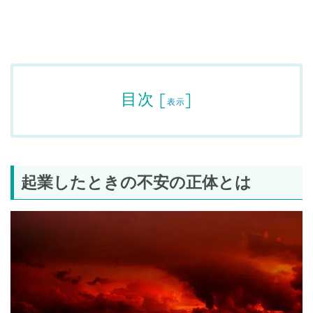
目次
[
]
表示
起業したときの不安の正体とは