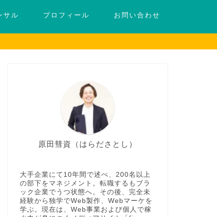
ンサル
プロフィール
お問い合わせ
原田彗資（はらださとし）
大手企業にて10年間で述べ、200名以上
の部下をマネジメント。転職するもブラ
ック企業でうつ状態へ。その後、完全未
経験から独学でWeb製作、Webマーケを
学ぶ。現在は、Web事業および個人で稼