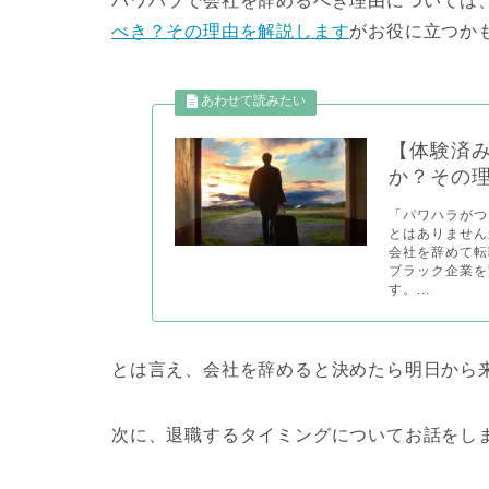
パワハラで会社を辞めるべき理由については
べき？その理由を解説します
がお役に立つか
【体験済
か？その
「パワハラがつ
とはありません
会社を辞めて転
ブラック企業を
す。...
とは言え、会社を辞めると決めたら明日から
次に、退職するタイミングについてお話をし