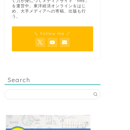
ぐ力が身につくメディアサイト「fins」
を運営中。東洋経済オンラインをはじ
め、大手メディアへの寄稿、出版も行
う。
＼ Follow me ／
Search