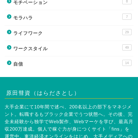
8
モチベーション
7
モラハラ
29
ライフワーク
49
ワークスタイル
14
自信
原田彗資（はらださとし）
大手企業にて10年間で述べ、200名以上の部下をマネジメ
ント。転職するもブラック企業でうつ状態へ。その後、完
全未経験から独学でWeb製作、Webマーケを学び、最高月
収200万達成。個人で稼ぐ力が身につくサイト「fins」を
運営中。東洋経済オンラインをはじめ、大手メディアへの