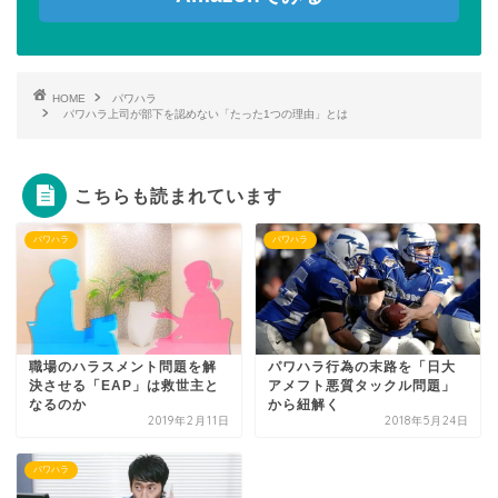
HOME
パワハラ
パワハラ上司が部下を認めない「たった1つの理由」とは
こちらも読まれています
パワハラ
パワハラ
職場のハラスメント問題を解
パワハラ行為の末路を「日大
決させる「EAP」は救世主と
アメフト悪質タックル問題」
なるのか
から紐解く
2019年2月11日
2018年5月24日
パワハラ