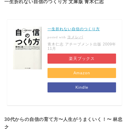
一生折れない自信のつくり方 文庫版 青木仁志
一生折れない自信のつくり方
ヨメレバ
posted with
青木仁志 アチーブメント出版 2009年
11月
楽天ブックス
Amazon
Kindle
30代からの自信の育て方〜人生がうまくいく！〜 林忠
之