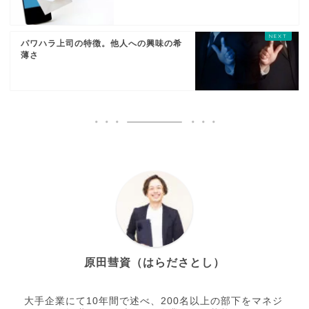
パワハラ上司の特徴。他人への興味の希
薄さ
原田彗資（はらださとし）
大手企業にて10年間で述べ、200名以上の部下をマネジ