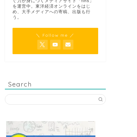
ぐ力が身につくメディアサイト「fins」
を運営中。東洋経済オンラインをはじ
め、大手メディアへの寄稿、出版も行
う。
＼ Follow me ／
Search