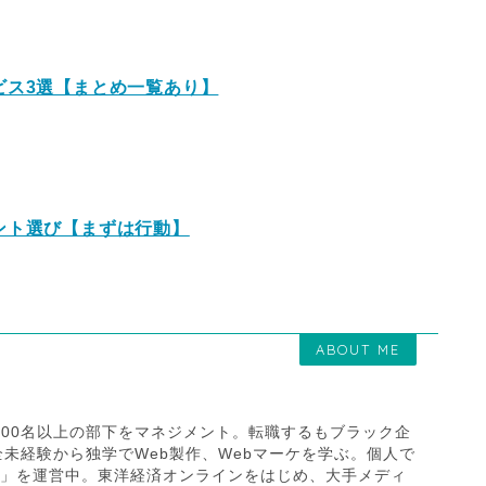
ビス3選【まとめ一覧あり】
ント選び【まずは行動】
ABOUT ME
）
200名以上の部下をマネジメント。転職するもブラック企
未経験から独学でWeb製作、Webマーケを学ぶ。個人で
ns」を運営中。東洋経済オンラインをはじめ、大手メディ