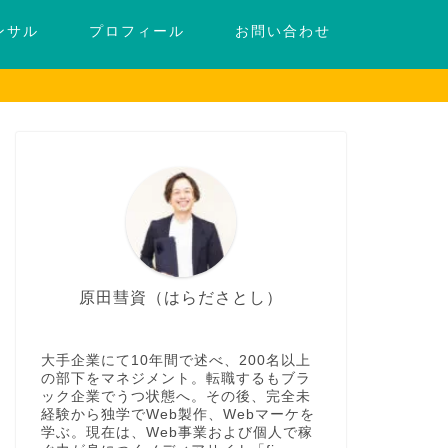
ンサル
プロフィール
お問い合わせ
原田彗資（はらださとし）
大手企業にて10年間で述べ、200名以上
の部下をマネジメント。転職するもブラ
ック企業でうつ状態へ。その後、完全未
経験から独学でWeb製作、Webマーケを
学ぶ。現在は、Web事業および個人で稼