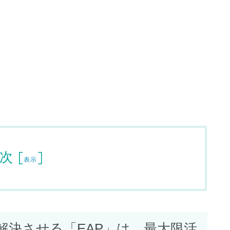
次
[
]
表示
解決させる「EAP」は、最大限活