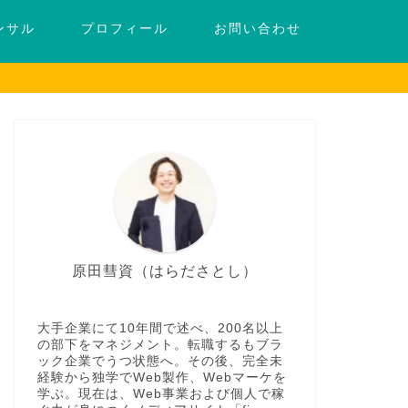
ンサル
プロフィール
お問い合わせ
原田彗資（はらださとし）
大手企業にて10年間で述べ、200名以上
の部下をマネジメント。転職するもブラ
ック企業でうつ状態へ。その後、完全未
経験から独学でWeb製作、Webマーケを
学ぶ。現在は、Web事業および個人で稼