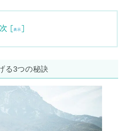
次
[
]
表示
げる3つの秘訣