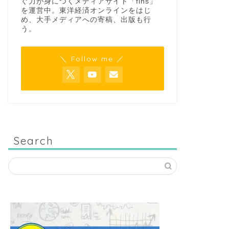
ぐ力が身につくメディアサイト「fins」
を運営中。東洋経済オンラインをはじ
め、大手メディアへの寄稿、出版も行
う。
＼ Follow me ／
Search