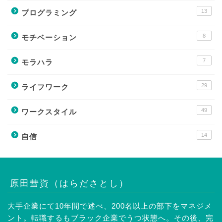
13
プログラミング
8
モチベーション
7
モラハラ
29
ライフワーク
49
ワークスタイル
14
自信
原田彗資（はらださとし）
大手企業にて10年間で述べ、200名以上の部下をマネジメ
ント。転職するもブラック企業でうつ状態へ。その後、完