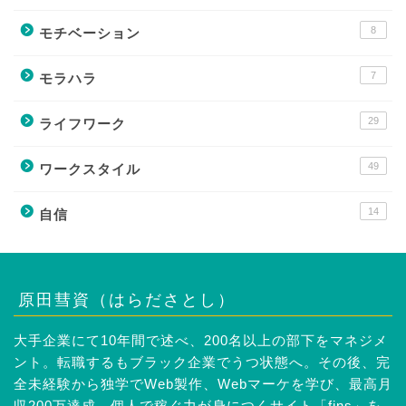
8
モチベーション
7
モラハラ
29
ライフワーク
49
ワークスタイル
14
自信
原田彗資（はらださとし）
大手企業にて10年間で述べ、200名以上の部下をマネジメ
ント。転職するもブラック企業でうつ状態へ。その後、完
全未経験から独学でWeb製作、Webマーケを学び、最高月
収200万達成。個人で稼ぐ力が身につくサイト「fins」を